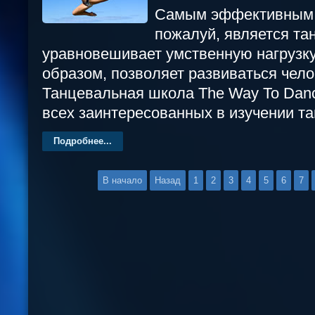
Самым эффективным 
пожалуй, является та
уравновешивает умственную нагрузку
образом, позволяет развиваться чело
Танцевальная школа The Way To Danc
всех заинтересованных в изучении та
Подробнее...
В начало
Назад
1
2
3
4
5
6
7