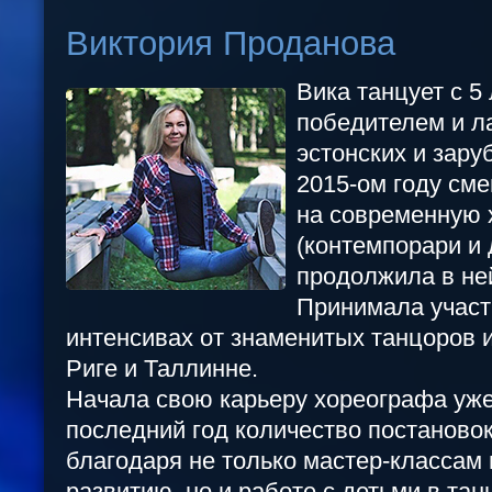
Виктория Проданова
Вика танцует с 5
победителем и л
эстонских и зару
2015-ом году см
на современную
(контемпорари и 
продолжила в не
Принимала участ
интенсивах от знаменитых танцоров 
Риге и Таллинне.
Начала свою карьеру хореографа уже 
последний год количество постаново
благодаря не только мастер-классам
развитию, но и работе с детьми в та