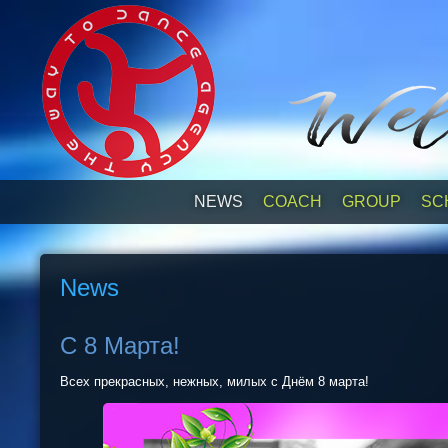
NEWS
СOACH
GROUP
SC
News
C 8 Марта!
Всех прекрасных, нежных, милых с Днём 8 марта!