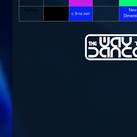
Группа:
New
с 9-ти лет
Diment