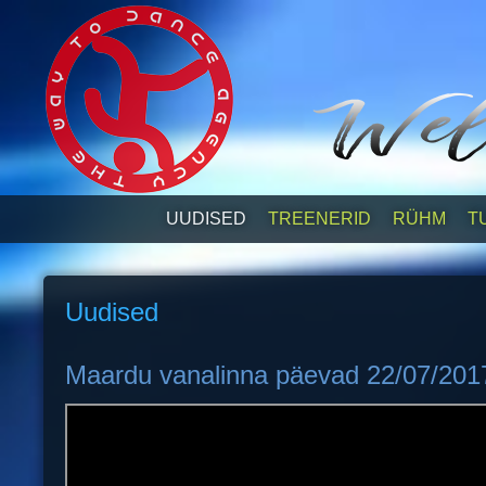
UUDISED
TREENERID
RÜHM
T
Uudised
Maardu vanalinna päevad 22/07/201