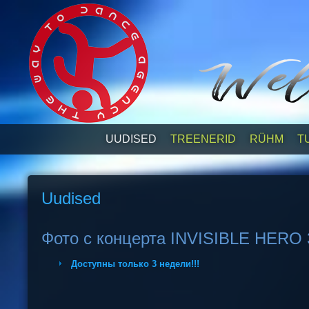
UUDISED
TREENERID
RÜHM
T
Uudised
Фото с концерта INVISIBLE HERO 
Доступны только 3 недели!!!